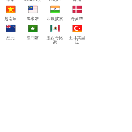
越南盾
馬來幣
印度披索
丹麥幣
紐元
澳門幣
墨西哥比
土耳其里
索
拉