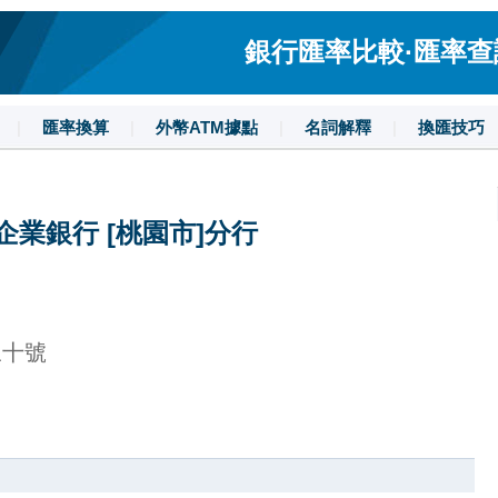
銀行匯率比較·匯率查詢·
|
匯率換算
|
外幣ATM據點
|
名詞解釋
|
換匯技巧
企業銀行 [桃園市]分行
三十號