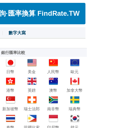
匯率換算 FindRate.TW
|
數字大寫
銀行匯率比較
日幣
美金
人民幣
歐元
港幣
英鎊
澳幣
加拿大幣
新加坡幣
瑞士法郎
南非幣
瑞典幣
泰幣
菲國比索
印尼幣
韓元