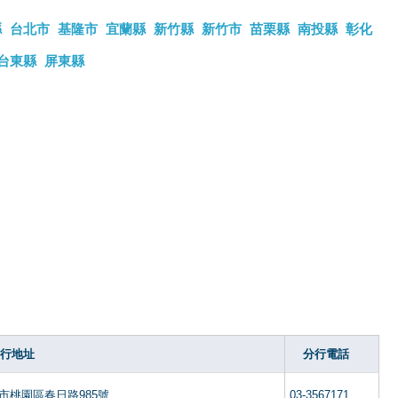
縣
台北市
基隆市
宜蘭縣
新竹縣
新竹市
苗栗縣
南投縣
彰化
台東縣
屏東縣
行地址
分行電話
市桃園區春日路985號
03-3567171