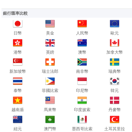
銀行匯率比較
日幣
美金
人民幣
歐元
港幣
英鎊
澳幣
加拿大幣
新加坡幣
瑞士法郎
南非幣
瑞典幣
泰幣
菲國比索
印尼幣
韓元
越南盾
馬來幣
印度披索
丹麥幣
紐元
澳門幣
墨西哥比索
土耳其里拉