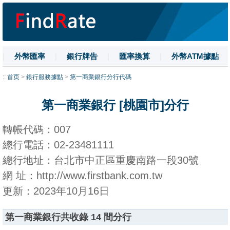
|
外幣匯率
|
銀行牌告
|
匯率換算
|
外幣ATM據點
|
名詞解釋
|
換匯技巧
|
數字大寫
::
首页
>
銀行服務據點
>
第一商業銀行分行代碼
第一商業銀行 [桃園市]分行
轉帳代碼：007
總行電話：02-23481111
總行地址：台北市中正區重慶南路一段30號
網 址：http://www.firstbank.com.tw
更新：2023年10月16日
第一商業銀行共收錄 14 間分行