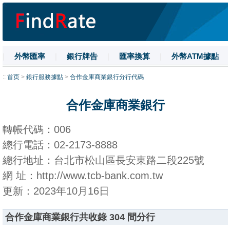
|
外幣匯率
|
銀行牌告
|
匯率換算
|
外幣ATM據點
|
名詞解釋
|
換匯技巧
|
數字大寫
::
首页
>
銀行服務據點
>
合作金庫商業銀行分行代碼
合作金庫商業銀行
轉帳代碼：006
總行電話：02-2173-8888
總行地址：台北市松山區長安東路二段225號
網 址：http://www.tcb-bank.com.tw
更新：2023年10月16日
合作金庫商業銀行共收錄 304 間分行