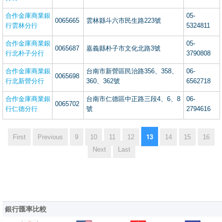
合作金庫商業銀
05-
0065665
雲林縣斗六市民生路223號
行雲林分行
5324811
合作金庫商業銀
05-
0065687
嘉義縣朴子市文化北路3號
行北朴子分行
3790808
合作金庫商業銀
台南市新營區民治路356、358、
06-
0065698
行北新營分行
360、362號
6562718
合作金庫商業銀
台南市仁德區中正路三段4、6、8
06-
0065702
行仁德分行
號
2794616
13
First
Previous
9
10
11
12
14
15
16
Next
Last
銀行匯率比較