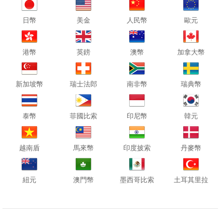
日幣
美金
人民幣
歐元
港幣
英鎊
澳幣
加拿大幣
新加坡幣
瑞士法郎
南非幣
瑞典幣
泰幣
菲國比索
印尼幣
韓元
越南盾
馬來幣
印度披索
丹麥幣
紐元
澳門幣
墨西哥比索
土耳其里拉