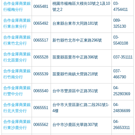
合作金庫商業銀
桃園市楊梅區大模街10號之1及10
03-
0065481
行楊梅分行
號之2
4754411
合作金庫商業銀
089-
0065492
台東縣台東市大同路181號
行東台東分行
325130
合作金庫商業銀
03-
0065517
新竹縣竹北市中正東路296號
行東竹北分行
5540108
合作金庫商業銀
0065528
苗栗縣苗栗市中正路396號
037-351111
行北苗栗分行
合作金庫商業銀
037-
0065539
苗栗縣竹南鎮大營路218號
行竹南分行
466790
合作金庫商業銀
04-
0065540
台中市豐原區中正路351號
行豐中分行
25280369
合作金庫商業銀
台中市大里區新仁路二段261號1-
04-
0065551
行北大里分行
4樓
24836699
合作金庫商業銀
04-
0065562
台中市沙鹿區光華路307號
行東沙鹿分行
26653311