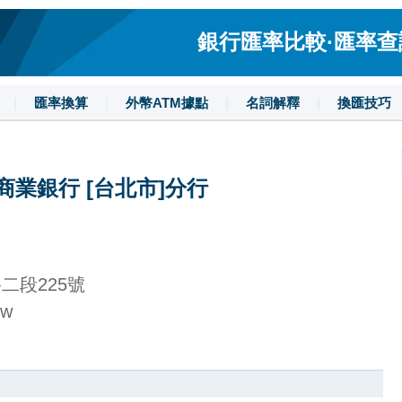
銀行匯率比較·匯率查詢·
|
匯率換算
|
外幣ATM據點
|
名詞解釋
|
換匯技巧
商業銀行 [台北市]分行
二段225號
tw