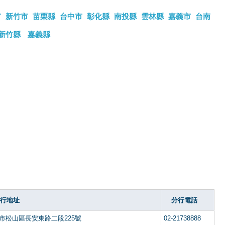
市
新竹市
苗栗縣
台中市
彰化縣
南投縣
雲林縣
嘉義市
台南
新竹縣
嘉義縣
行地址
分行電話
市松山區長安東路二段225號
02-21738888