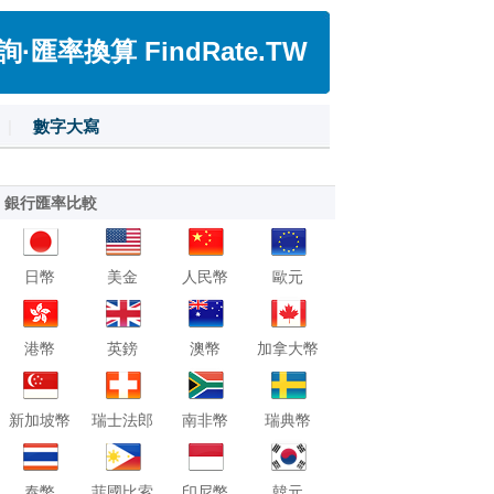
匯率換算 FindRate.TW
|
數字大寫
銀行匯率比較
日幣
美金
人民幣
歐元
港幣
英鎊
澳幣
加拿大幣
新加坡幣
瑞士法郎
南非幣
瑞典幣
泰幣
菲國比索
印尼幣
韓元