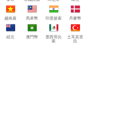
越南盾
馬來幣
印度披索
丹麥幣
紐元
澳門幣
墨西哥比
土耳其里
索
拉