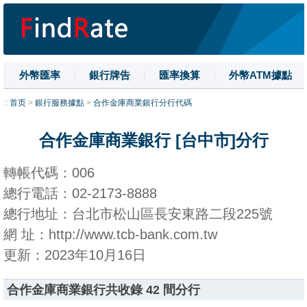
|
外幣匯率
|
銀行牌告
|
匯率換算
|
外幣ATM據點
|
名詞解釋
|
換匯技巧
|
數字大寫
::
首页
>
銀行服務據點
>
合作金庫商業銀行分行代碼
合作金庫商業銀行 [台中市]分行
轉帳代碼：006
總行電話：02-2173-8888
總行地址：台北市松山區長安東路二段225號
網 址：http://www.tcb-bank.com.tw
更新：2023年10月16日
合作金庫商業銀行共收錄 42 間分行