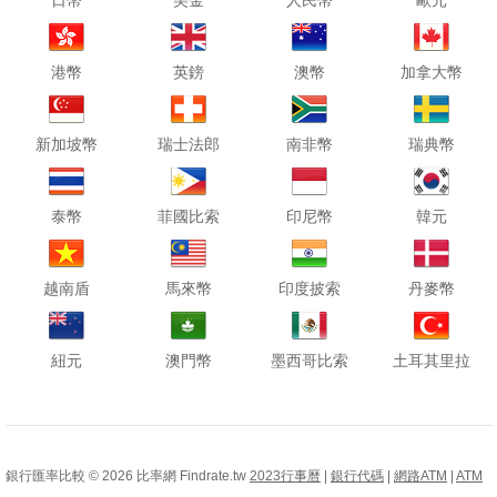
日幣
美金
人民幣
歐元
港幣
英鎊
澳幣
加拿大幣
新加坡幣
瑞士法郎
南非幣
瑞典幣
泰幣
菲國比索
印尼幣
韓元
越南盾
馬來幣
印度披索
丹麥幣
紐元
澳門幣
墨西哥比索
土耳其里拉
銀行匯率比較 © 2026 比率網 Findrate.tw
2023行事曆
|
銀行代碼
|
網路ATM
|
ATM