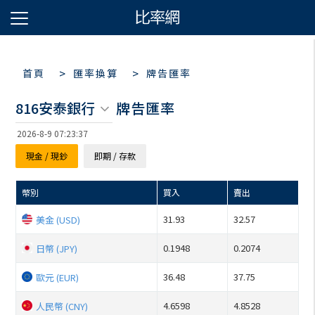
>
>
首頁
匯率換算
牌告匯率
816安泰銀行
牌告匯率
2026-8-9 07:23:38
現金 / 現鈔
即期 / 存款
幣別
買入
賣出
31.93
32.57
美金 (USD)
0.1948
0.2074
日幣 (JPY)
36.48
37.75
歐元 (EUR)
4.6598
4.8528
人民幣 (CNY)