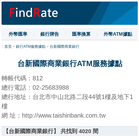
|
外幣匯率
|
銀行牌告
|
匯率換算
|
外幣ATM據點
|
名詞解釋
|
換匯技巧
|
數字大寫
::
首页
>
銀行ATM服務據點
>
台新國際商業銀行
台新國際商業銀行ATM服務據點
轉帳代碼：812
總行電話：02-25683988
總行地址：台北市中山北路二段44號1樓及地下1
樓
網 址：http://www.taishinbank.com.tw
【台新國際商業銀行】 共找到 4020 間