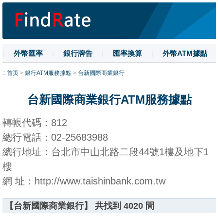
|
外幣匯率
|
銀行牌告
|
匯率換算
|
外幣ATM據點
|
名詞解釋
|
換匯技巧
|
數字大寫
::
首页
>
銀行ATM服務據點
>
台新國際商業銀行
台新國際商業銀行ATM服務據點
轉帳代碼：812
總行電話：02-25683988
總行地址：台北市中山北路二段44號1樓及地下1
樓
網 址：http://www.taishinbank.com.tw
【台新國際商業銀行】 共找到 4020 間