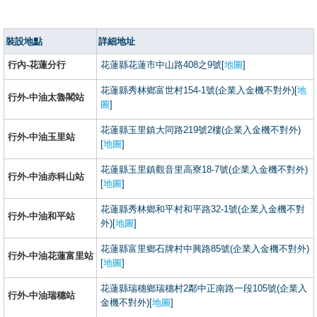
裝設地點
詳細地址
行內-花蓮分行
花蓮縣花蓮市中山路408之9號[
地圖
]
花蓮縣秀林鄉富世村154-1號(企業入金機不對外)[
地
行外-中油太魯閣站
圖
]
花蓮縣玉里鎮大同路219號2樓(企業入金機不對外)
行外-中油玉里站
[
地圖
]
花蓮縣玉里鎮觀音里高寮18-7號(企業入金機不對外)
行外-中油赤科山站
[
地圖
]
花蓮縣秀林鄉和平村和平路32-1號(企業入金機不對
行外-中油和平站
外)[
地圖
]
花蓮縣富里鄉石牌村中興路85號(企業入金機不對外)
行外-中油花蓮富里站
[
地圖
]
花蓮縣瑞穗鄉瑞穗村2鄰中正南路一段105號(企業入
行外-中油瑞穗站
金機不對外)[
地圖
]