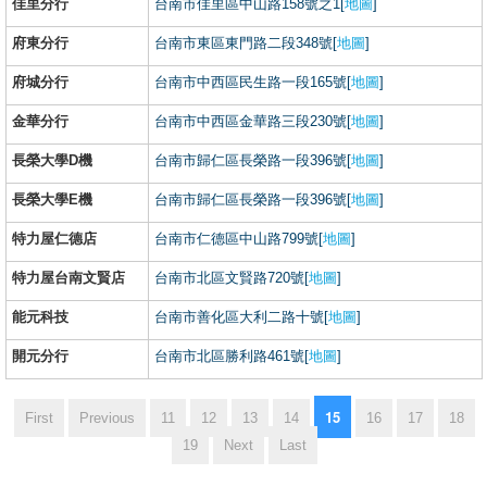
佳里分行
台南市佳里區中山路158號之1[
地圖
]
府東分行
台南市東區東門路二段348號[
地圖
]
府城分行
台南市中西區民生路一段165號[
地圖
]
金華分行
台南市中西區金華路三段230號[
地圖
]
長榮大學D機
台南市歸仁區長榮路一段396號[
地圖
]
長榮大學E機
台南市歸仁區長榮路一段396號[
地圖
]
特力屋仁德店
台南市仁德區中山路799號[
地圖
]
特力屋台南文賢店
台南市北區文賢路720號[
地圖
]
能元科技
台南市善化區大利二路十號[
地圖
]
開元分行
台南市北區勝利路461號[
地圖
]
15
First
Previous
11
12
13
14
16
17
18
19
Next
Last