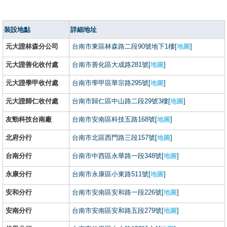
裝設地點
詳細地址
元大證林森分公司
台南市東區林森路二段90號地下1樓[
地圖
]
元大證善化收付處
台南市善化區大成路281號[
地圖
]
元大證學甲收付處
台南市學甲區華宗路295號[
地圖
]
元大證歸仁收付處
台南市歸仁區中山路二段29號3樓[
地圖
]
友勁科技台南廠
台南市安南區科技五路168號[
地圖
]
北府分行
台南市北區西門路三段157號[
地圖
]
台南分行
台南市中西區永華路一段348號[
地圖
]
永康分行
台南市永康區小東路511號[
地圖
]
安和分行
台南市安南區安和路一段226號[
地圖
]
安南分行
台南市安南區安和路五段279號[
地圖
]