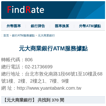
|
外幣匯率
|
銀行牌告
|
匯率換算
|
外幣ATM據點
|
名詞解釋
|
換匯技巧
|
數字大寫
::
首页
>
銀行ATM服務據點
>
元大商業銀行
元大商業銀行ATM服務據點
轉帳代碼：806
總行電話：02-21736699
總行地址：台北市敦化南路1段66號1至10樓及68
號1樓、2樓、2樓之1、7樓、9樓
網 址：http://www.yuantabank.com.tw
【元大商業銀行】 共找到 370 間