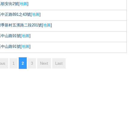
順安街2號[
地圖
]
正路891之43號[
地圖
]
季新村五濱路二段201號[
地圖
]
中山路91號[
地圖
]
中山路91號[
地圖
]
2
ous
1
3
Next
Last