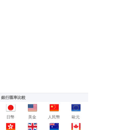
銀行匯率比較
日幣
美金
人民幣
歐元