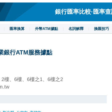
銀行匯率比較·匯率查詢·
|
匯率換算
|
外幣ATM據點
|
名詞解釋
|
換匯技巧
業銀行ATM服務據點
2樓、6樓、6樓之1、6樓之2
m.tw