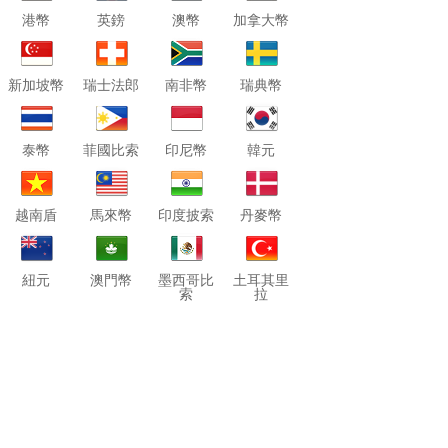
港幣
英鎊
澳幣
加拿大幣
新加坡幣
瑞士法郎
南非幣
瑞典幣
泰幣
菲國比索
印尼幣
韓元
越南盾
馬來幣
印度披索
丹麥幣
紐元
澳門幣
墨西哥比
土耳其里
索
拉