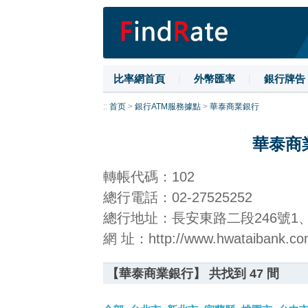
比率網首頁
|
外幣匯率
|
銀行牌告
::
首页
>
銀行ATM服務據點
>
華泰商業銀行
華泰商
轉帳代碼：102
總行電話：02-27525252
總行地址：長安東路二段246號1、
網 址：http://www.hwataibank.co
【華泰商業銀行】 共找到 47 間