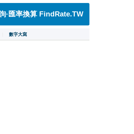
匯率換算 FindRate.TW
|
數字大寫