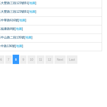
大豐路三段123號B1[
地圖
]
大豐路三段123號B1[
地圖
]
中華路616號[
地圖
]
福康路8號[
地圖
]
中山路二段135號[
地圖
]
中路136號[
地圖
]
8
6
7
9
10
11
12
Next
Last