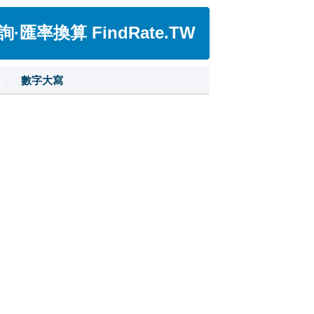
匯率換算 FindRate.TW
|
數字大寫