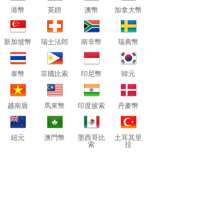
港幣
英鎊
澳幣
加拿大幣
新加坡幣
瑞士法郎
南非幣
瑞典幣
泰幣
菲國比索
印尼幣
韓元
越南盾
馬來幣
印度披索
丹麥幣
紐元
澳門幣
墨西哥比
土耳其里
索
拉