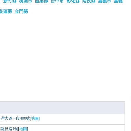
市
新竹縣
桃園市
苗栗縣
台中市
彰化縣
南投縣
嘉義市
嘉義
花蓮縣
金門縣
灣大道一段400號[
地圖
]
龍昌路1號[
地圖
]