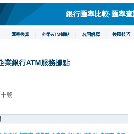
銀行匯率比較·匯率查詢·
|
匯率換算
|
外幣ATM據點
|
名詞解釋
|
換匯技巧
企業銀行ATM服務據點
三十號
間