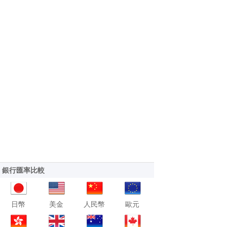
銀行匯率比較
日幣
美金
人民幣
歐元