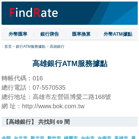
|
外幣匯率
|
銀行牌告
|
匯率換算
|
外幣ATM據點
|
名詞解釋
|
換匯技巧
|
數字大寫
::
首页
>
銀行ATM服務據點
>
高雄銀行
高雄銀行ATM服務據點
轉帳代碼：016
總行電話：07-5570535
總行地址：高雄市左營區博愛二路168號
網 址：http://www.bok.com.tw
【高雄銀行】 共找到 69 間
全部
台北市
新北市
新竹市
桃園市
台中市
台南市
高雄市
屏