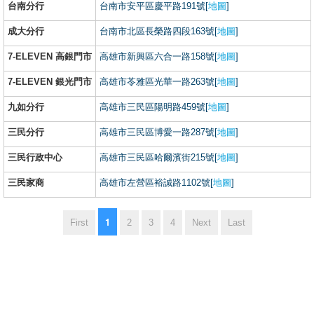
台南分行
台南市安平區慶平路191號[
地圖
]
成大分行
台南市北區長榮路四段163號[
地圖
]
7-ELEVEN 高銀門市
高雄市新興區六合一路158號[
地圖
]
7-ELEVEN 銀光門市
高雄市苓雅區光華一路263號[
地圖
]
九如分行
高雄市三民區陽明路459號[
地圖
]
三民分行
高雄市三民區博愛一路287號[
地圖
]
三民行政中心
高雄市三民區哈爾濱街215號[
地圖
]
三民家商
高雄市左營區裕誠路1102號[
地圖
]
1
First
2
3
4
Next
Last