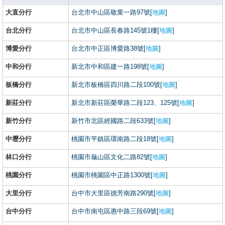
大直分行
台北市中山區敬業一路97號[
地圖
]
台北分行
台北市中山區長春路145號1樓[
地圖
]
博愛分行
台北市中正區博愛路38號[
地圖
]
中和分行
新北市中和區建一路198號[
地圖
]
板橋分行
新北市板橋區四川路二段100號[
地圖
]
新莊分行
新北市新莊區榮華路二段123、125號[
地圖
]
新竹分行
新竹市北區經國路二段633號[
地圖
]
中壢分行
桃園市平鎮區環南路二段18號[
地圖
]
林口分行
桃園市龜山區文化二路82號[
地圖
]
桃園分行
桃園市桃園區中正路1300號[
地圖
]
大里分行
台中市大里區德芳南路290號[
地圖
]
台中分行
台中市南屯區惠中路三段69號[
地圖
]