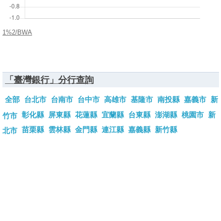
1%2/BWA
「臺灣銀行」分行查詢
全部
台北市
台南市
台中市
高雄市
基隆市
南投縣
嘉義市
新
彰化縣
屏東縣
花蓮縣
宜蘭縣
台東縣
澎湖縣
桃園市
新
竹市
苗栗縣
雲林縣
金門縣
連江縣
嘉義縣
新竹縣
北市