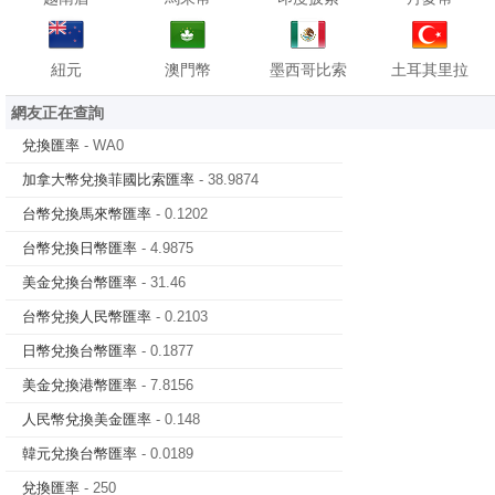
紐元
澳門幣
墨西哥比索
土耳其里拉
網友正在查詢
兌換匯率
- WA0
加拿大幣兌換菲國比索匯率
- 38.9874
台幣兌換馬來幣匯率
- 0.1202
台幣兌換日幣匯率
- 4.9875
美金兌換台幣匯率
- 31.46
台幣兌換人民幣匯率
- 0.2103
日幣兌換台幣匯率
- 0.1877
美金兌換港幣匯率
- 7.8156
人民幣兌換美金匯率
- 0.148
韓元兌換台幣匯率
- 0.0189
兌換匯率
- 250