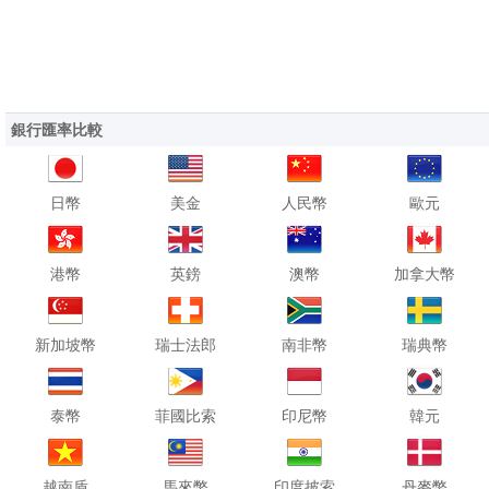
銀行匯率比較
日幣
美金
人民幣
歐元
港幣
英鎊
澳幣
加拿大幣
新加坡幣
瑞士法郎
南非幣
瑞典幣
泰幣
菲國比索
印尼幣
韓元
越南盾
馬來幣
印度披索
丹麥幣