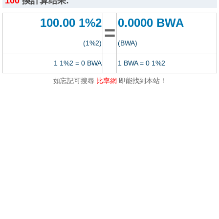
100
換計算结果:
100.00 1%2
0.0000 BWA
=
(1%2)
(BWA)
1 1%2 = 0 BWA
1 BWA = 0 1%2
如忘記可搜尋
比率網
即能找到本站！