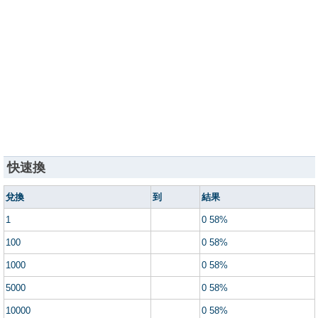
快速換
兌換
到
結果
1
0 58%
100
0 58%
1000
0 58%
5000
0 58%
10000
0 58%