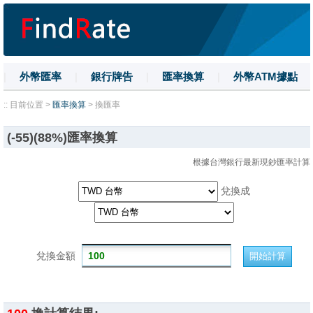
|
外幣匯率
|
銀行牌告
|
匯率換算
|
外幣ATM據點
|
名詞解釋
|
換匯技巧
|
數字大寫
:: 目前位置 >
匯率換算
> 換匯率
(-55)(88%)匯率換算
根據台灣銀行最新現鈔匯率計算
兌換成
兌換金額