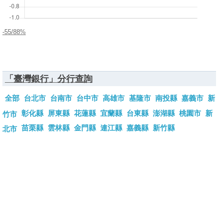
-55/88%
「臺灣銀行」分行查詢
全部
台北市
台南市
台中市
高雄市
基隆市
南投縣
嘉義市
新
彰化縣
屏東縣
花蓮縣
宜蘭縣
台東縣
澎湖縣
桃園市
新
竹市
苗栗縣
雲林縣
金門縣
連江縣
嘉義縣
新竹縣
北市