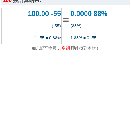
100
換計算结果:
100.00 -55
0.0000 88%
=
(-55)
(88%)
1 -55 = 0 88%
1 88% = 0 -55
如忘記可搜尋
比率網
即能找到本站！