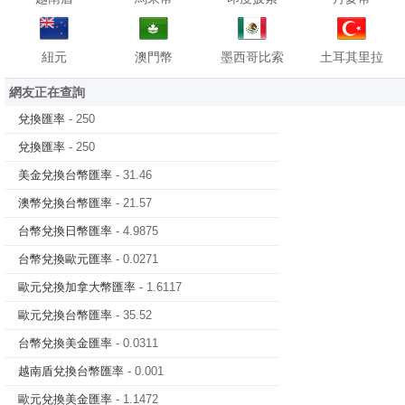
紐元
澳門幣
墨西哥比索
土耳其里拉
網友正在查詢
兌換匯率
- 250
兌換匯率
- 250
美金兌換台幣匯率
- 31.46
澳幣兌換台幣匯率
- 21.57
台幣兌換日幣匯率
- 4.9875
台幣兌換歐元匯率
- 0.0271
歐元兌換加拿大幣匯率
- 1.6117
歐元兌換台幣匯率
- 35.52
台幣兌換美金匯率
- 0.0311
越南盾兌換台幣匯率
- 0.001
歐元兌換美金匯率
- 1.1472