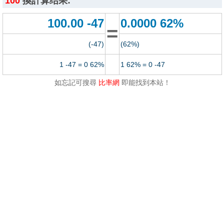
100
換計算结果:
100.00 -47
0.0000 62%
=
(-47)
(62%)
1 -47 = 0 62%
1 62% = 0 -47
如忘記可搜尋
比率網
即能找到本站！