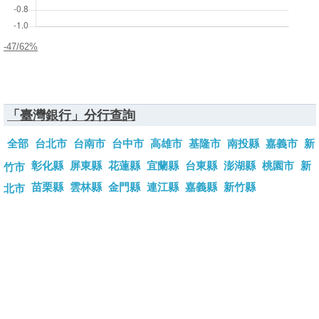
-47/62%
「臺灣銀行」分行查詢
全部
台北市
台南市
台中市
高雄市
基隆市
南投縣
嘉義市
新
彰化縣
屏東縣
花蓮縣
宜蘭縣
台東縣
澎湖縣
桃園市
新
竹市
苗栗縣
雲林縣
金門縣
連江縣
嘉義縣
新竹縣
北市