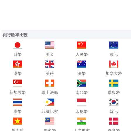
銀行匯率比較
日幣
美金
人民幣
歐元
港幣
英鎊
澳幣
加拿大幣
新加坡幣
瑞士法郎
南非幣
瑞典幣
泰幣
菲國比索
印尼幣
韓元
越南盾
馬來幣
印度披索
丹麥幣