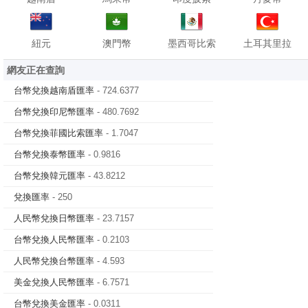
紐元
澳門幣
墨西哥比索
土耳其里拉
網友正在查詢
台幣兌換越南盾匯率
- 724.6377
台幣兌換印尼幣匯率
- 480.7692
台幣兌換菲國比索匯率
- 1.7047
台幣兌換泰幣匯率
- 0.9816
台幣兌換韓元匯率
- 43.8212
兌換匯率
- 250
人民幣兌換日幣匯率
- 23.7157
台幣兌換人民幣匯率
- 0.2103
人民幣兌換台幣匯率
- 4.593
美金兌換人民幣匯率
- 6.7571
台幣兌換美金匯率
- 0.0311