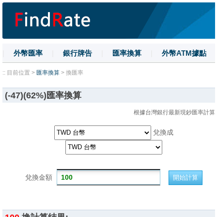
|
外幣匯率
|
銀行牌告
|
匯率換算
|
外幣ATM據點
|
名詞解釋
|
換匯技巧
|
數字大寫
:: 目前位置 >
匯率換算
> 換匯率
(-47)(62%)匯率換算
根據台灣銀行最新現鈔匯率計算
兌換成
兌換金額