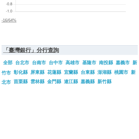
-16/64%
「臺灣銀行」分行查詢
全部
台北市
台南市
台中市
高雄市
基隆市
南投縣
嘉義市
新
彰化縣
屏東縣
花蓮縣
宜蘭縣
台東縣
澎湖縣
桃園市
新
竹市
苗栗縣
雲林縣
金門縣
連江縣
嘉義縣
新竹縣
北市