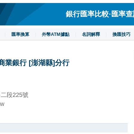
銀行匯率比較·匯率查詢·
|
匯率換算
|
外幣ATM據點
|
名詞解釋
|
換匯技巧
商業銀行 [澎湖縣]分行
二段225號
tw