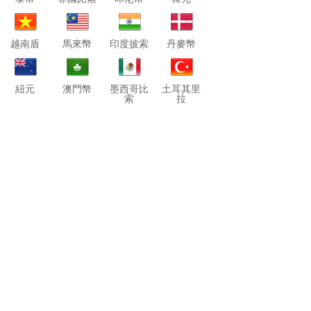
越南盾
馬來幣
印度披索
丹麥幣
紐元
澳門幣
墨西哥比
土耳其里
索
拉