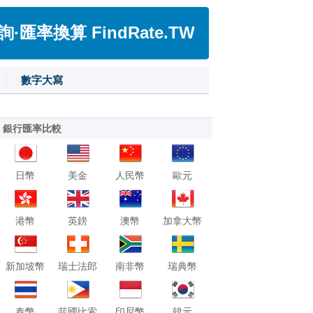
匯率換算 FindRate.TW
|
數字大寫
銀行匯率比較
日幣
美金
人民幣
歐元
港幣
英鎊
澳幣
加拿大幣
新加坡幣
瑞士法郎
南非幣
瑞典幣
泰幣
菲國比索
印尼幣
韓元