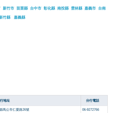
市
新竹市
苗栗縣
台中市
彰化縣
南投縣
雲林縣
嘉義市
台南
新竹縣
嘉義縣
行地址
分行電話
縣馬公市仁愛路26號
06-9272766