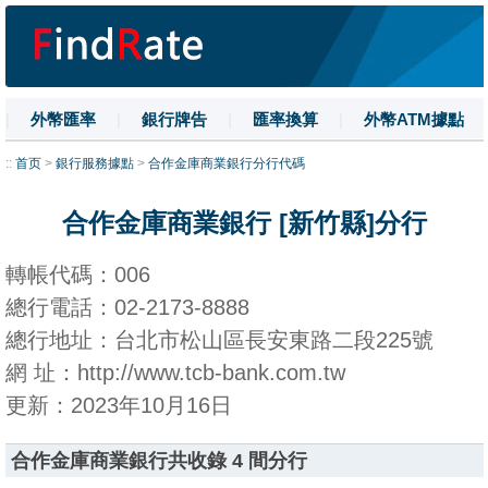
|
外幣匯率
|
銀行牌告
|
匯率換算
|
外幣ATM據點
|
名詞解釋
|
換匯技巧
|
數字大寫
::
首页
>
銀行服務據點
>
合作金庫商業銀行分行代碼
合作金庫商業銀行 [新竹縣]分行
轉帳代碼：006
總行電話：02-2173-8888
總行地址：台北市松山區長安東路二段225號
網 址：http://www.tcb-bank.com.tw
更新：2023年10月16日
合作金庫商業銀行共收錄 4 間分行