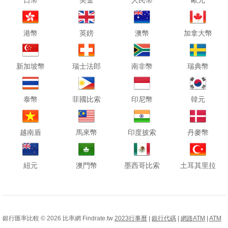
日幣
美金
人民幣
歐元
港幣
英鎊
澳幣
加拿大幣
新加坡幣
瑞士法郎
南非幣
瑞典幣
泰幣
菲國比索
印尼幣
韓元
越南盾
馬來幣
印度披索
丹麥幣
紐元
澳門幣
墨西哥比索
土耳其里拉
銀行匯率比較 © 2026 比率網 Findrate.tw
2023行事曆
|
銀行代碼
|
網路ATM
|
ATM