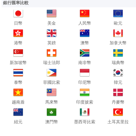
銀行匯率比較
日幣
美金
人民幣
歐元
港幣
英鎊
澳幣
加拿大幣
新加坡幣
瑞士法郎
南非幣
瑞典幣
泰幣
菲國比索
印尼幣
韓元
越南盾
馬來幣
印度披索
丹麥幣
紐元
澳門幣
墨西哥比索
土耳其里拉