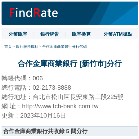
|
外幣匯率
|
銀行牌告
|
匯率換算
|
外幣ATM據點
|
名詞解釋
|
換匯技巧
|
數字大寫
::
首页
>
銀行服務據點
>
合作金庫商業銀行分行代碼
合作金庫商業銀行 [新竹市]分行
轉帳代碼：006
總行電話：02-2173-8888
總行地址：台北市松山區長安東路二段225號
網 址：http://www.tcb-bank.com.tw
更新：2023年10月16日
合作金庫商業銀行共收錄 5 間分行